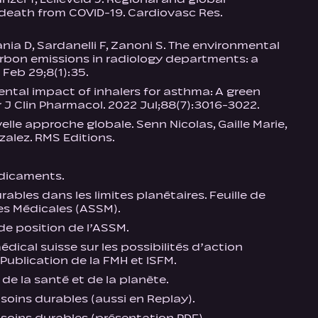
of death from COVID-19. Cardiovasc Res.
nia D, Sardanelli F, Zanoni S. The environmental
bon emissions in radiology departments: a
 Feb 29;8(1):35.
ntal impact of inhalers for asthma: A green
 J Clin Pharmacol. 2022 Jul;88(7):3016-3022.
lle approche globale. Senn Nicolas, Gaille Marie,
zalez. RMS Editions.
édicaments.
ables dans les limites planétaires. Feuille de
es Médicales (ASSM).
 de position de l’ASSM.
dical suisse sur les possibilités d’action
ublication de la FMH et ISFM.
 de la santé et de la planète.
oins durables (aussi en Replay).