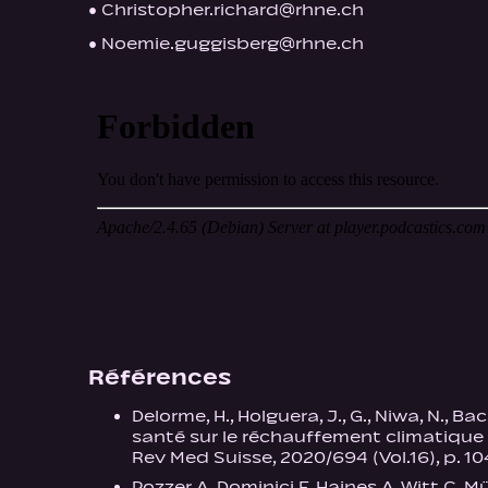
• Christopher.richard@rhne.ch
• Noemie.guggisberg@rhne.ch
Références
Delorme, H., Holguera, J., G., Niwa, N., B
santé sur le réchauffement climatique -
Rev Med Suisse, 2020/694 (Vol.16), p. 1
Pozzer A, Dominici F, Haines A, Witt C, M