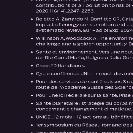
contributions of air pollution to risk 
2020;116(14):2247-2253.
Roletto A, Zanardo M, Bonfitto GR, Cata
impact of energy consumption and car
systematic review. Eur Radiol Exp. 2024
Wilkinson A, Woodcock A. The environme
challenge and a golden opportunity. Br
Sante et environnement. Vers une nouve
del Río Carral María, Holguera Julia Gon
GreenED Handbook.
Cycle conférence UNIL : impact des m
Pour des services de santé suisses 3 dur
route de l’Académie Suisse des Scienc
Pour une loi fédérale sur la santé. Prise
Santé planétaire : stratégie du corps mé
concernantle changement climatique. P
UNIGE : 12 mois - 12 actions au bénéfice
1er symposium du Réseau romand des s