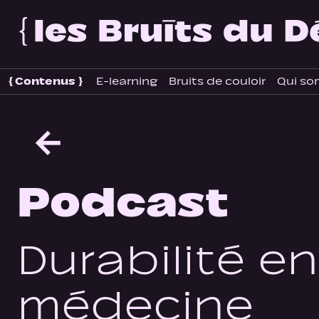
{
Contenus
}
E-learning
Bruits de couloir
Qui so
←
Podcast
Durabilité en
médecine