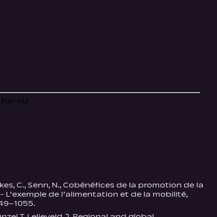
ackes, C., Senn, N., Cobénéfices de la promotion de la
 L’exemple de l’alimentation et de la mobilité,
049–1055.
ünzel T, Lelieveld J. Regional and global