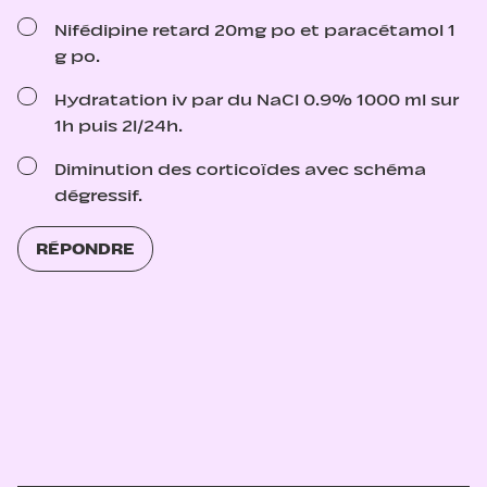
Nifédipine retard 20mg po et paracétamol 1
g po.
Hydratation iv par du NaCl 0.9% 1000 ml sur
1h puis 2l/24h.
Diminution des corticoïdes avec schéma
dégressif.
RÉPONDRE