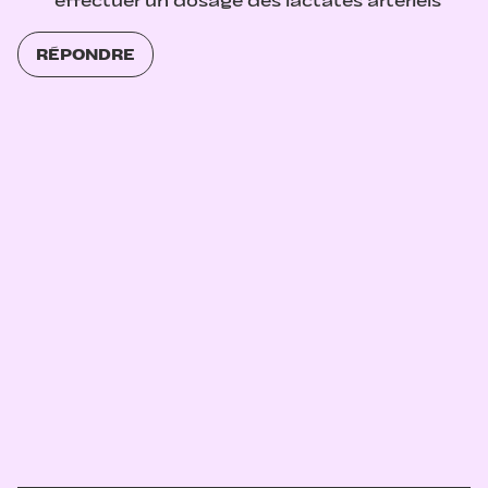
effectuer un dosage des lactates artériels
RÉPONDRE